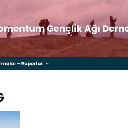
mentum Gençlik Ağı Dern
rmalar – Raporlar
G