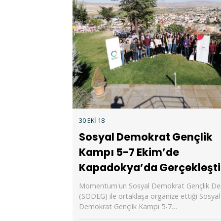
30 EKI 18
Sosyal Demokrat Gençlik
Kampı 5-7 Ekim’de
Kapadokya’da Gerçekleşti
Momentum'un Sosyal Demokrat Gençlik De
(SODEG) ile ortaklaşa organize ettiği Sosyal
Demokrat Gençlik Kampı 5-7…