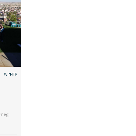
WPNTR
rneği