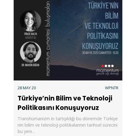
28 MAY 20
WPNTR
Türkiye’nin Bilim ve Teknoloji
Politikasını Konuşuyoruz
Transhümanizm in tartışıldığı bu dönemde Türkiye
nin bilim ve teknoloji politikalarının tarihsel sürecini
bu yeni…