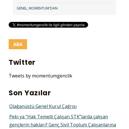
GENEL
,
MOMENTUM'DAN
Twitter
Tweets by momentumgenclik
Son Yazılar
Olağanüstü Genel Kurul Çağrısı
Peki ya “Hak Temelli Çalışan STK”larda çalışan
gençlerin hakları? Genç Sivil Toplum Çalışanlarına